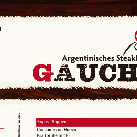
!
tag
r
Sopas - Suppen
Consome con Huevo
Kraftbrühe mit Ei