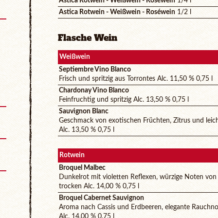
Astica Rotwein - Weißwein - Roséwein
1/4 l
Astica Rotwein - Weißwein - Roséwein
1/2 l
Flasche Wein
Weißwein
Septiembre Vino Blanco
Frisch und spritzig aus Torrontes Alc. 11,50 % 0,75 l
Chardonay Vino Blanco
Feinfruchtig und spritzig Alc. 13,50 % 0,75 l
Sauvignon Blanc
Geschmack von exotischen Früchten, Zitrus und leic
Alc. 13,50 % 0,75 l
Rotwein
Broquel Malbec
Dunkelrot mit violetten Reflexen, würzige Noten vo
trocken Alc. 14,00 % 0,75 l
Broquel Cabernet Sauvignon
Aroma nach Cassis und Erdbeeren, elegante Rauchn
Alc. 14,00 % 0,75 l