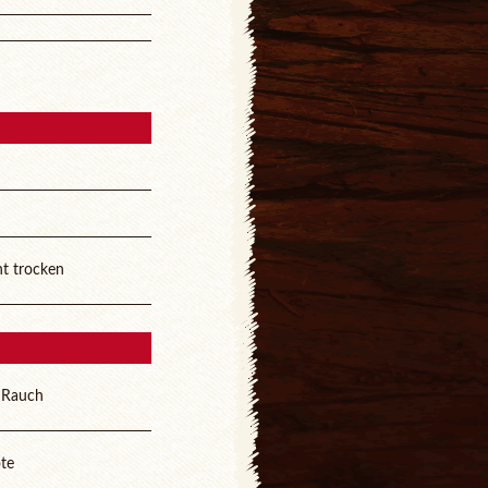
ht trocken
n Rauch
ote