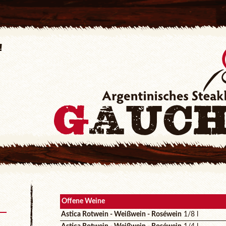
!
tag
r
Offene Weine
Astica Rotwein - Weißwein - Roséwein
1/8 l