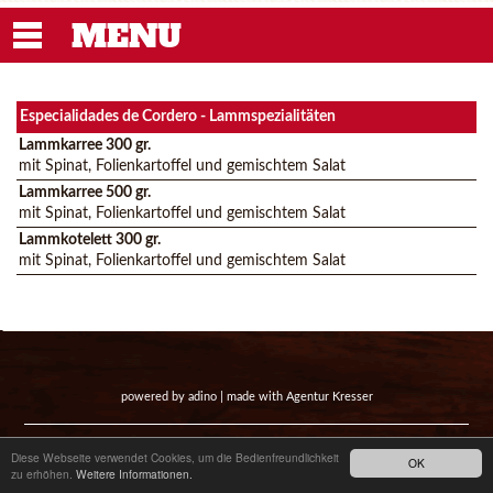
MENU
Especialidades de Cordero - Lammspezialitäten
Lammkarree 300 gr.
mit Spinat, Folienkartoffel und gemischtem Salat
Lammkarree 500 gr.
mit Spinat, Folienkartoffel und gemischtem Salat
Lammkotelett 300 gr.
mit Spinat, Folienkartoffel und gemischtem Salat
powered by
adino
| made with
Agentur Kresser
Startseite
|
Impressum
|
Datenschutz
|
Kontakt
Diese Webseite verwendet Cookies, um die Bedienfreundlichkeit
OK
zu erhöhen.
Weitere Informationen.