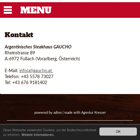
MENU
Kontakt
Argentinisches Steakhaus GAUCHO
Rheinstrasse 89
A-6972 Fußach (Vorarlberg, Österreich)
E-Mail:
info(at)gaucho.at
Telefon: +43 5578 73027
Tel: +43 676 9181402
powered by
adino
| made with
Agentur Kresser
Startseite
|
Impressum
|
Datenschutz
|
Kontakt
Diese Webseite verwendet Cookies, um die Bedienfreundlichkeit
OK
zu erhöhen.
Weitere Informationen.